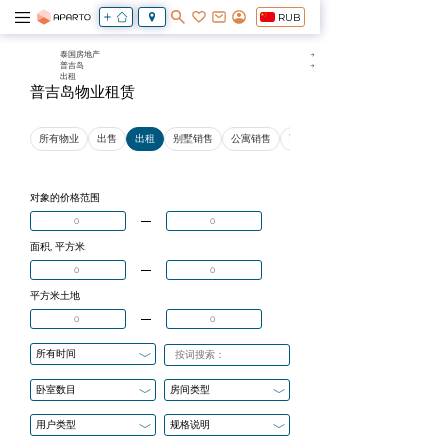
RUB
泰国房地产
普吉岛
出租
普吉岛物业租赁
所有物业
出售
出租
别墅销售
公寓销售
商业地产销售
对象的价格范围
面积, 平方米
平方米土地
所有时间
卧室数目
房间类型
用户类型
规格说明