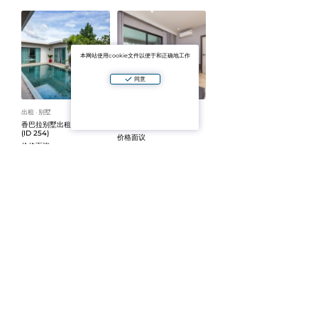
本网站使用cookie文件以便于和正确地工作
同意
出租
别墅
出租
公寓
ᐧ
ᐧ
香巴拉别墅出租-3间卧室
标题传奇A202 (ID 700)
(ID 254)
价格面议
价格面议
1卧室
53 平方米
2 层
ᐧ
ᐧ
3间卧室
出租
公寓
出租
公寓
ᐧ
ᐧ
拉古纳海滨住宅出租公寓
别致公寓出租 (ID 32)
(ID 34)
价格面议
价格面议
1卧室
45 平方米
5 层
ᐧ
ᐧ
2间卧室
100 平方米
5 层
ᐧ
ᐧ