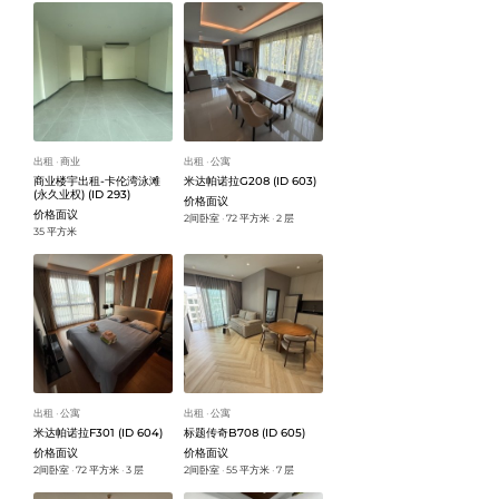
出租
商业
出租
公寓
ᐧ
ᐧ
商业楼宇出租-卡伦湾泳滩
米达帕诺拉G208 (ID 603)
(永久业权) (ID 293)
价格面议
价格面议
2间卧室
72 平方米
2 层
ᐧ
ᐧ
35 平方米
出租
公寓
出租
公寓
ᐧ
ᐧ
米达帕诺拉F301 (ID 604)
标题传奇B708 (ID 605)
价格面议
价格面议
2间卧室
72 平方米
3 层
2间卧室
55 平方米
7 层
ᐧ
ᐧ
ᐧ
ᐧ