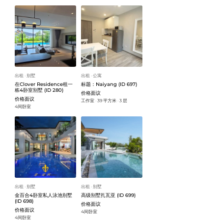
出租
别墅
出租
公寓
ᐧ
ᐧ
在Clover Residence租一
标题：Naiyang (ID 697)
栋4卧室别墅 (ID 280)
价格面议
价格面议
工作室
39 平方米
3 层
ᐧ
ᐧ
4间卧室
出租
别墅
出租
别墅
ᐧ
ᐧ
金百合4卧室私人泳池别墅
高级别墅扎瓦亚 (ID 699)
(ID 698)
价格面议
价格面议
4间卧室
4间卧室