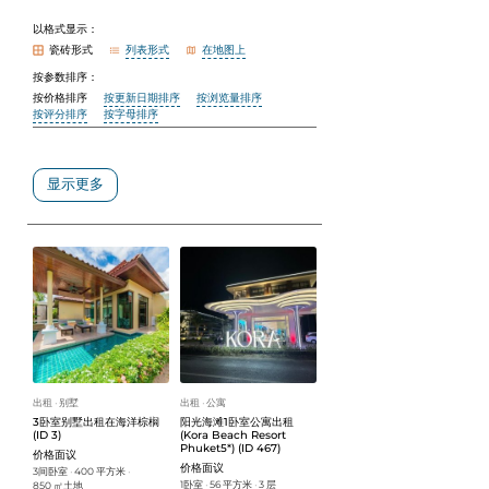
以格式显示：
瓷砖形式
列表形式
在地图上
按参数排序：
按价格排序
按更新日期排序
按浏览量排序
按评分排序
按字母排序
显示更多
出租
别墅
出租
公寓
ᐧ
ᐧ
3卧室别墅出租在海洋棕榈
阳光海滩1卧室公寓出租
(ID 3)
(Kora Beach Resort
Phuket5*) (ID 467)
价格面议
价格面议
3间卧室
400 平方米
ᐧ
ᐧ
1卧室
56 平方米
3 层
850 ㎡土地
ᐧ
ᐧ