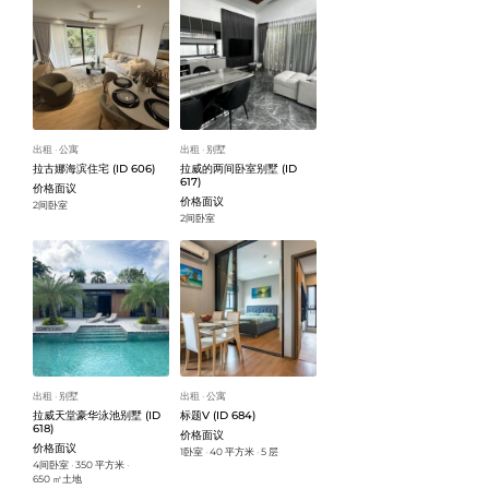
出租
公寓
出租
别墅
ᐧ
ᐧ
拉古娜海滨住宅 (ID 606)
拉威的两间卧室别墅 (ID
617)
价格面议
价格面议
2间卧室
2间卧室
出租
别墅
出租
公寓
ᐧ
ᐧ
拉威天堂豪华泳池别墅 (ID
标题V (ID 684)
618)
价格面议
价格面议
1卧室
40 平方米
5 层
ᐧ
ᐧ
4间卧室
350 平方米
ᐧ
ᐧ
650 ㎡土地