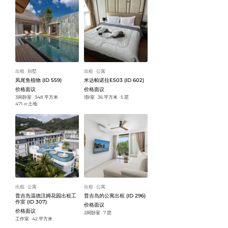
出租
别墅
出租
公寓
ᐧ
ᐧ
凤尾鱼植物 (ID 559)
米达帕诺拉E503 (ID 602)
价格面议
价格面议
3间卧室
348 平方米
1卧室
36 平方米
5 层
ᐧ
ᐧ
ᐧ
ᐧ
471 ㎡土地
出租
公寓
出租
公寓
ᐧ
ᐧ
普吉岛温德汉姆花园出租工
普吉岛的公寓出租 (ID 296)
作室 (ID 307)
价格面议
价格面议
2间卧室
7 层
ᐧ
工作室
42 平方米
ᐧ