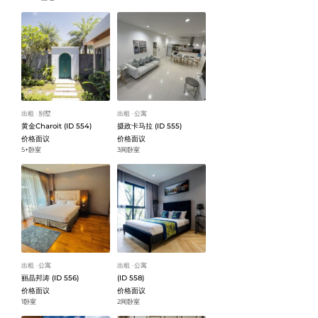
出租
别墅
出租
公寓
ᐧ
ᐧ
黄金Charoit (ID 554)
摄政卡马拉 (ID 555)
价格面议
价格面议
5+卧室
3间卧室
出租
公寓
出租
公寓
ᐧ
ᐧ
丽晶邦涛 (ID 556)
(ID 558)
价格面议
价格面议
1卧室
2间卧室