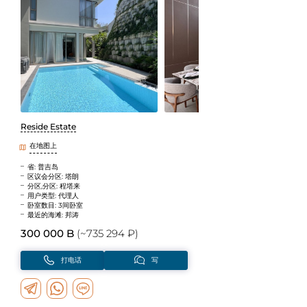
Reside Estate
在地图上
省: 普吉岛
区议会分区: 塔朗
分区,分区: 程塔来
用户类型: 代理人
卧室数目: 3间卧室
最近的海滩: 邦涛
300 000 B
(~735 294 ₽)
打电话
写