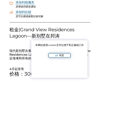
添加到收藏夹
您将收到更改通知
添加到比较
您可以根据参数比较对象
租金|Grand View Residences
Lagoon—新别墅在邦涛
本网站使用cookie文件以便于和正确地工作
现代
新别墅
在着名的邦涛地区，位于门控社区
Grand View
Residences Lagoon
。 一个理想的选择，舒适的住宿靠
同意
近海滩和所有的基础设施。
4月起发售
价格：
300,000泰铢/月
(年度合同)
≪别墅特征：
3
<
<3.5%
private pool
具有安全性的封闭区域
餐馆、商店和服务发达地区
到海滩—约10分钟
方便访问邦涛和拉古纳的关键点
在普吉岛最受欢迎的地区之一，这是长期租赁的绝佳选择。