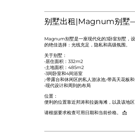
别墅出租|Magnum别墅—3间卧
Magnum别墅是一座现代化的3卧室别墅，设有4
的绝佳选择：光线充足，隐私和高级氛围。
关于别墅：
•居住面积：332m2
•土地面积：485m2
•3间卧室和4间浴室
;•带露台和休闲区的私人游泳池;•带高天花板
•现代设计和周到的布局
位置：
便利的位置靠近邦涛和拉扬海滩，以及该地区
请根据要求检查可用日期和当前价格。 📩