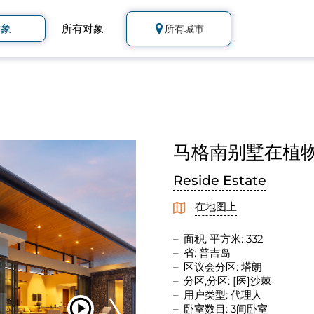
对象
所有对象
所有城市
马格南别墅在植物现代
Reside Estate
在地图上
面积, 平方米: 332
省: 普吉岛
区议会分区: 塔朗
分区,分区: [医]沙棘
用户类型: 代理人
卧室数目: 3间卧室