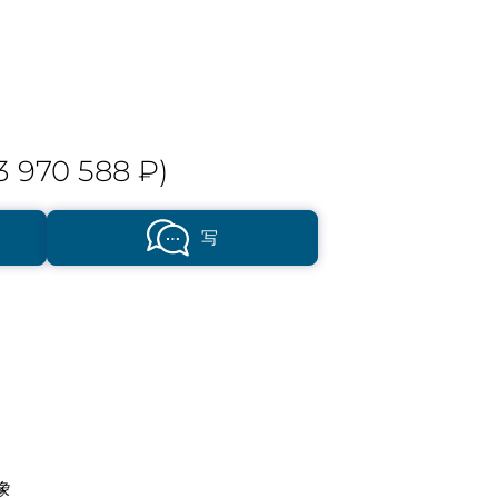
3 970 588 ₽)
写
象