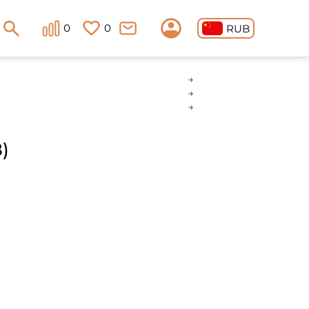
0
0
RUB
)