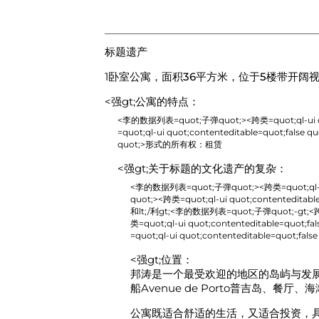
标题遗产
1卧室公寓，面积
36平方米
，位于
5楼
带
开阔
<强gt;公寓的特点：
<李的数据列表=quot;子弹quot;><跨类=quot;ql-ui quo
=quot;ql-ui quot;contenteditable=quot;false qu
quot;>
形式的所有权：租赁
<强gt;关于标题的文化遗产的复杂：
<李的数据列表=quot;子弹quot;><跨类=quot;ql-ui qu
quot;><跨类=quot;ql-ui quot;contenteditable
和lt;/利gt;<李的数据列表=quot;子弹quot;-gt;<跨类=q
类=quot;ql-ui quot;contenteditable=quot;fal
=quot;ql-ui quot;contenteditable=quot;false
<强gt;位置：
邦涛是一个最受欢迎的地区的岛屿与发
船Avenue de Porto普吉岛、
公寓既适合舒适的生活，又适合投资，