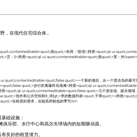
视野
，在现代住宅综合体...
t;contenteditable=quot;假quot;>
布局：1卧室
<跨类=quot;ql-ui quot;conten
ot;>
言：5
<跨类=quot;ql-ui quot;contenteditable=quot;假quot;>
景：外/open
<
ot;contenteditable=quot;false quot;>
一个新的项目，从一个普吉岛的最可靠的开
=quot;false quot;>
步行距离爆炸岛海滩
<跨类=quot;ql-ui quot;contenteditable=
uot;ql-ui quot;contenteditable=quot;false quot;>
几个游泳池、娱乐领域，健身
se quot;>
协作和公共空间和lt;/利gt;<李的数据列表=quot;子弹quot;><跨类=quot;ql-ui qu
 quot;>
在租赁的需求，在较高和较低的季节/ol>
展基础设施：
餐厅、海滩俱乐部、水疗中心和高尔夫球场内的短期驱动器。
具有良好的租赁潜力。