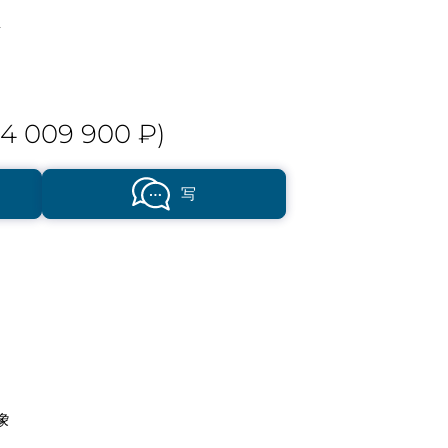
离
4 009 900 ₽)
写
象