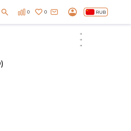
0
0
RUB
)