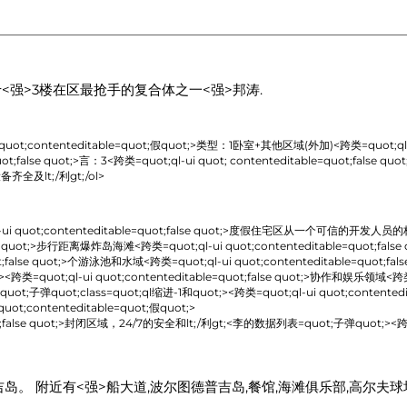
于<强>3楼
在区最抢手的复合体之一<强>邦涛
.
t;contenteditable=quot;假quot;>
类型：1卧室+其他区域(外加)
<跨类=quot;ql-
t;false quot;>
言：3
<跨类=quot;ql-ui quot; contenteditable=quot;false quot
齐全及lt;/利gt;/ol>
ot;contenteditable=quot;false quot;>
度假住宅区从一个可信的开发人员的标题和l
 quot;>
步行距离爆炸岛海滩
<跨类=quot;ql-ui quot;contenteditable=quot;false 
false quot;>
个游泳池和水域
<跨类=quot;ql-ui quot;contenteditable=quot;fals
跨类=quot;ql-ui quot;contenteditable=quot;false quot;>
协作和娱乐领域
<跨类
quot;class=quot;ql缩进-1和quot;><跨类=quot;ql-ui quot;contenteditab
t;contenteditable=quot;假quot;>
false quot;>
封闭区域，24/7的安全和lt;/利gt;<李的数据列表=quot;子弹quot;><跨类=quot
。 附近有<强>船大道,波尔图德普吉岛,餐馆,海滩俱乐部,高尔夫球