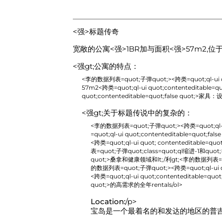
<强>标题传奇
宽敞的公寓<强>1BR加
与面积<强>57m2
,位
<强gt;公寓的特点：
<李的数据列表=quot;子弹quot;><跨类=quot;ql-ui quo
57m2
<跨类=quot;ql-ui quot;contenteditable=quo
quot;contenteditable=quot;false quot;>
家具：设备
<强gt;关于标题传说中的复杂的：
<李的数据列表=quot;子弹quot;><跨类=quot;ql-ui qu
=quot;ql-ui quot;contenteditable=quot;false
<跨类=quot;ql-ui quot; contenteditable=quot;
表=quot;子弹quot;class=quot;ql缩进-1和quot;><
quot;>
桑拿和健康领域和lt;/利gt;<李的数据列表=quot;子弹
的数据列表=quot;子弹quot;><跨类=quot;ql-ui quo
<跨类=quot;ql-ui quot;contenteditable=quot;
quot;>
的高需求的全年rentals/ol>
Location:
/p>
宝岛是一个最着名的和发达的地区的普吉岛