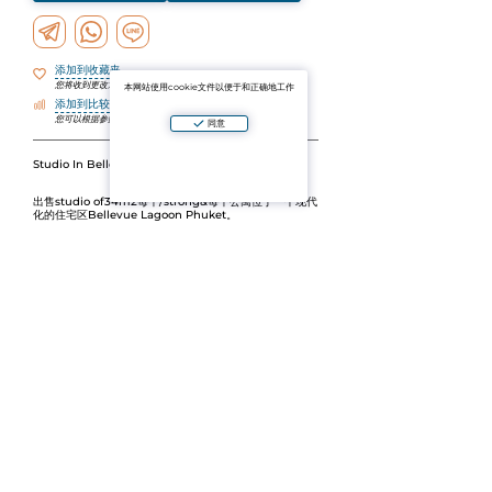
添加到收藏夹
您将收到更改通知
本网站使用cookie文件以便于和正确地工作
添加到比较
您可以根据参数比较对象
同意
Studio In Bellevue Lagoon Phuket—出售
出售
studio of34m2每个/strong&每个公寓位于一个现代
化的住宅区
Bellevue Lagoon Phuket
。
主要特点：
Floor:
4
面积：
34m2
<≫
从开发人员处接受2025年9月
既适合居住也适合租房
/ol>
投资或舒适居住的绝佳选择在一个新的复杂的度假氛围。