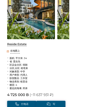
Reside Estate
在地图上
面积, 平方米: 34
省: 普吉岛
区议会分区: 塔朗
分区,分区: 程塔来
对象类型: 中学
用户类型: 代理人
卧室数目: 工作室
物业类别: 租赁业
楼层: 4
最近的海滩: 邦涛
4 725 000 B
(~11 637 931 ₽)
打电话
写