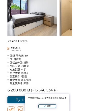
Reside Estate
在地图上
面积, 平方米: 39
省: 普吉岛
区议会分区: 塔朗
分区,分区: 程塔来
对象类型: 中学
用户类型: 代理人
卧室数目: 1卧室
物业类别: 永久业权
最近的海滩: 邦涛
6 200 000 B
(~15 346 534 ₽)
本网站使用cookie文件以便于和正确地工作
打电话
写
同意