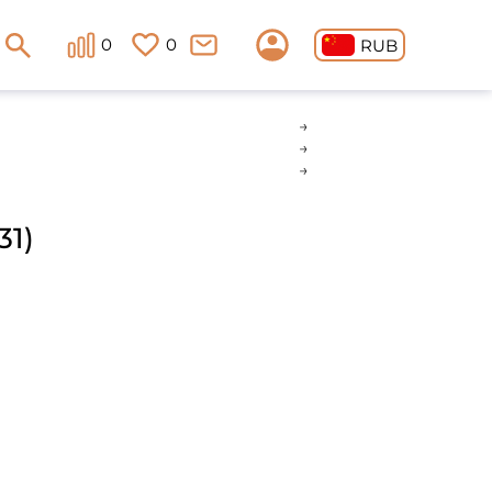
0
0
RUB
1)