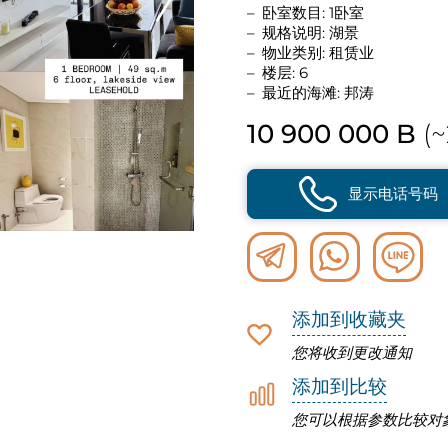
卧室数目: 1卧室
规格说明: 湖景
物业类别: 租赁业
楼层: 6
最近的海滩: 邦涛
10 900 000 B
(~
显示电话号码
添加到收藏夹
您将收到更改通知
添加到比较
您可以根据参数比较对