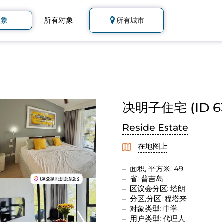
对象
所有对象
所有城市
决明子住宅 (ID 63
Reside Estate
在地图上
面积, 平方米: 49
省: 普吉岛
区议会分区: 塔朗
分区,分区: 程塔来
对象类型: 中学
用户类型: 代理人