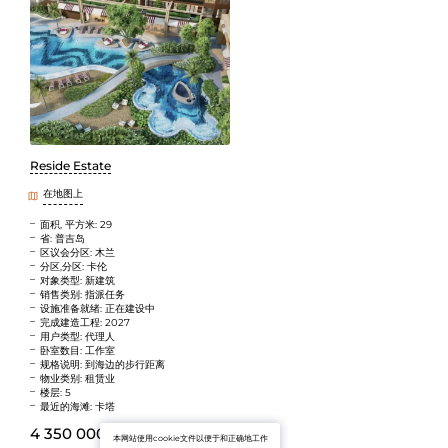
Reside Estate
在地图上
面积, 平方米: 29
省: 普吉岛
区议会分区: 木兰
分区,分区: 卡伦
对象类型: 新建筑
销售类别: 指派任务
设施准备就绪: 正在建设中
完成建造工程: 2027
用户类型: 代理人
卧室数目: 工作室
规格说明: 到海边的步行距离
物业类别: 租赁业
楼层: 5
最近的海滩: 卡塔
4 350 000 B
(~10 714 285 ₽)
本网站使用cookie文件以便于和正确地工作