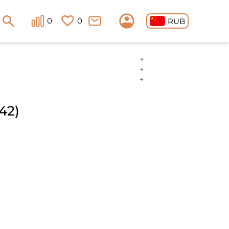
0
0
RUB
42)