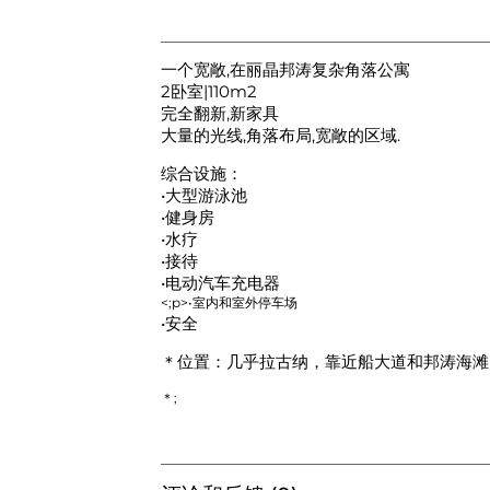
一个宽敞,在丽晶邦涛复杂角落公寓
2卧室|110m2
完全翻新,新家具
大量的光线,角落布局,宽敞的区域.
综合设施：
•大型游泳池
•健身房
•水疗
•接待
•电动汽车充电器
<;p>•室内和室外停车场
•安全
＊位置：几乎拉古纳，靠近船大道和邦涛海滩
＊;