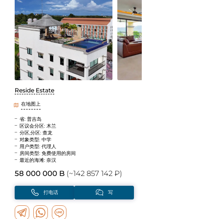
Reside Estate
在地图上
省: 普吉岛
区议会分区: 木兰
分区,分区: 查龙
对象类型: 中学
用户类型: 代理人
房间类型: 免费使用的房间
最近的海滩: 奈汉
58 000 000 B
(~142 857 142 ₽)
打电话
写