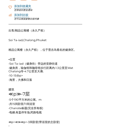
添加到收藏夹
您将收到更改通知
添加到比较
您可以根据参数比较对象
出售/精品公寓楼（永久产权）
Soi Ta-iad,Chalong,Phuket
精品公寓楼（永久产权），位于普吉岛着名的健身区。
▪位置
•Soi Ta-iad（健身街）旁边的安静街道
•健身房，瑜伽馆和咖啡馆步行距离内•1.3公里至Wat
Chalong寺•4.7公里至大佛;
•10-15分p>
•海景，大佛和日落
建筑
≪p≫•7层
•5个190平方米的公寓。m
•共15间卧室/11间浴室
•Chanote标题(完全所有权)
•电梯,有盖停车场,闭路电视
≪p>≪≫≪p>•3间卧室(带浴室的主卧室)
;