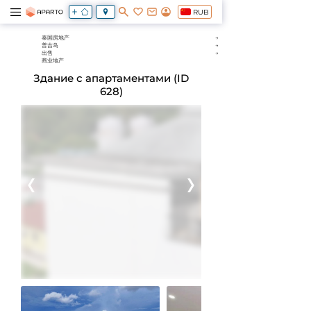
RUB
泰国房地产
普吉岛
出售
商业地产
Здание с апартаментами (ID
628)