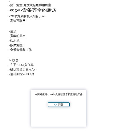
•第二浴室•开放式起居和用餐室
≪p>•设备齐全的厨房
•20平方米的私人阳台。m
•高速互联网
•屋顶
•宽敞的露台
•盐水池
•按摩浴缸
•全景海景和山脉
📈投资
•几乎100%入住率
•确认租赁历史≪/p>
•估计回报7-10%净
本网站使用cookie文件以便于和正确地工作
同意