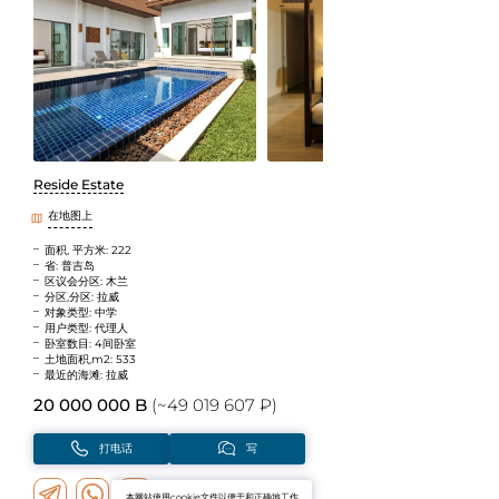
Reside Estate
在地图上
面积, 平方米: 222
省: 普吉岛
区议会分区: 木兰
分区,分区: 拉威
对象类型: 中学
用户类型: 代理人
卧室数目: 4间卧室
土地面积,m2: 533
最近的海滩: 拉威
20 000 000 B
(~49 019 607 ₽)
打电话
写
本网站使用cookie文件以便于和正确地工作