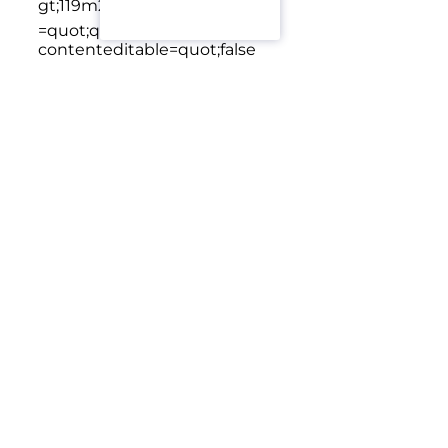
gt;119m2
🛏<强gt;3间卧室
<跨类
=quot;ql-ui quot;
contenteditable=quot;false
quot;>
🚿<强gt;3浴室和lt;/强gt;
<跨
类=quot;ql-ui
quot;contenteditable=quot;false
quot;>
🚗停车没有problems
Advantages:
/p>
✅角区域—更多的光线和隐私权及lt;/p>
✅房子旁边的公园项目
<强>自由所有权登记的
<强gt;12奖励礼品的开发者和lt;/强gt;/p>
只<强>3分钟的罗宾逊塔朗
的一个很好的选择<强>舒适的住宿
一个罕见的提供，在项目是一个方便的位置，安静的和发达
的基础设施附近。
提出问题
Aparto 是一个聚合器，提供经过验证的住宅和商业房地产买卖和租赁广告。在使用网站平台或移动应用时，
您同意项目的用户协议和隐私政策。支付服务时，您接受许可协议。