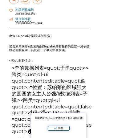
添加到收藏夹
您将收到更改通知
添加到比较
您可以根据参数比较对象
出售|Supalai小型联排别墅(角)
出售
新角联排别墅
在项目
Supalai
,具有独特的位置—房子接
壤
公园的复杂
，其仅在一个单元中被发现。
<强gt;主要特点：
<李的数据列表=quot;子弹quot;><
跨类=quot;ql-ui
quot;contenteditable=quot;假
quot;>
📍位置：苏帕莱的区域强大
的圆圈的女主人公强/li数据列表=子
弹;><跨类=quot;ql-ui
quot;contenteditable=quot;false
quot;>
📐积:<强gt;110m2
<跨类
=quot;ql-ui
本网站使用cookie文件以便于和正确地工作
quot;contenteditable=quot;false
同意
quot;>
🏠房子的大小：<强