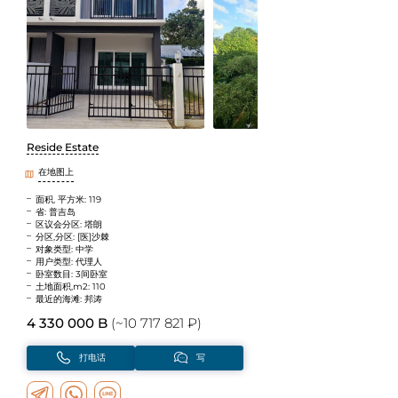
Reside Estate
在地图上
面积, 平方米: 119
省: 普吉岛
区议会分区: 塔朗
分区,分区: [医]沙棘
对象类型: 中学
用户类型: 代理人
卧室数目: 3间卧室
土地面积,m2: 110
最近的海滩: 邦涛
4 330 000 B
(~10 717 821 ₽)
打电话
写