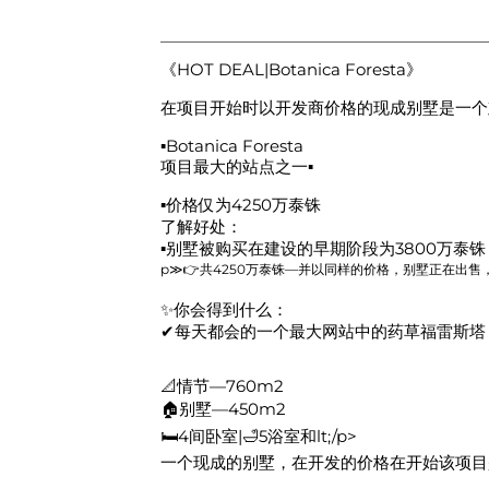
《HOT DEAL|Botanica Foresta》
在项目开始时以开发商价格的现成别墅是一个
▪Botanica Foresta
项目最大的站点之一▪
▪价格仅为4250万泰铢
了解好处：
▪️别墅被购买在建设的早期阶段为3800万泰铢
p≫👉共4250万泰铢—并以同样的价格，别墅正在出售
✨你会得到什么：
✔每天都会的一个最大网站中的药草福雷斯塔
📐情节—760m2
🏠别墅—450m2
🛏4间卧室|🛁5浴室和lt;/p>
一个现成的别墅，在开发的价格在开始该项目