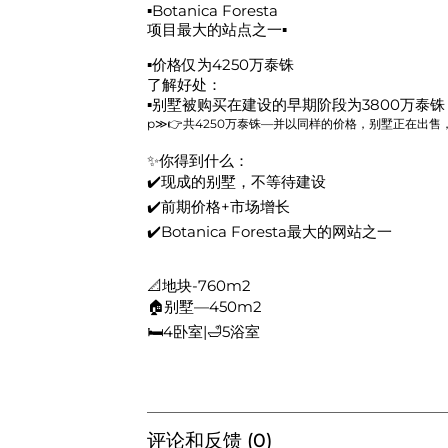
▪Botanica Foresta
项目最大的站点之一▪
▪价格仅为4250万泰铢
了解好处：
▪️别墅被购买在建设的早期阶段为3800万泰铢
p≫👉共4250万泰铢—并以同样的价格，别墅正在出售
✨你得到什么：
✔️现成的别墅，不等待建设
✔️前期价格+市场增长
✔️Botanica Foresta最大的网站之一
📐地块-760m2
🏠别墅—450m2
🛏4卧室|🛁5浴室
评论和反馈 (0)