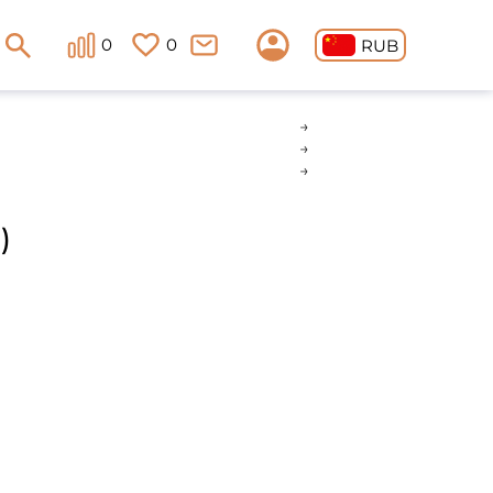
0
0
RUB
)