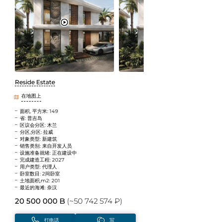
Reside Estate
在地图上
面积, 平方米: 149
省: 普吉岛
区议会分区: 木兰
分区,分区: 拉威
对象类型: 新建筑
销售类别: 来自开发人员
设施准备就绪: 正在建设中
完成建造工程: 2027
用户类型: 代理人
卧室数目: 2间卧室
土地面积,m2: 201
最近的海滩: 奈汉
20 500 000 B
(~50 742 574 ₽)
打电话
写