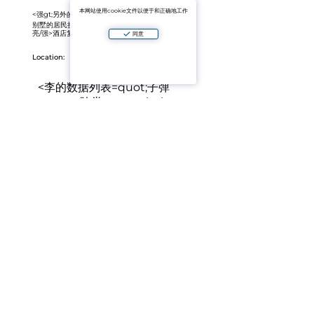
本网站使用cookie文件以便于和正确地工作
<强gt;另外的优点：
别墅的居民接收<强>访问的基础设施的阳光灿烂，月
亮/强>酒店复杂， 位于大约2公里(班车服务)。
同意
Location:
<李的数据列表=quot;子弹
quot;><跨类=quot;ql-ui
quot;contenteditable=quot;
假quot;>
强gt;奈
<跨类=quot;ql-
ui
quot;contenteditable=quot;false
quot;>
沙滩—~2公里
<跨类
=quot;ql-ui
quot;contenteditable=quot;false
quot;>
奈湖风车的观点来看，蓬
贴开普敦附近的和lt;/利gt;<李的
数据列表=quot;子弹quot;><跨
类=quot;ql-ui
quot;contenteditable=quot;false
quot;>
餐馆、学校、诊所、保健
中心在5-10分钟/ol>