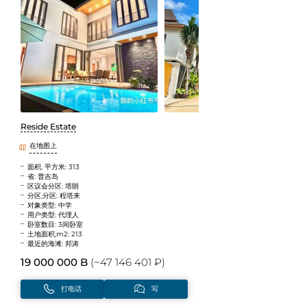
Reside Estate
在地图上
面积, 平方米: 313
省: 普吉岛
区议会分区: 塔朗
分区,分区: 程塔来
对象类型: 中学
用户类型: 代理人
卧室数目: 3间卧室
土地面积,m2: 213
最近的海滩: 邦涛
19 000 000 B
(~47 146 401 ₽)
打电话
写