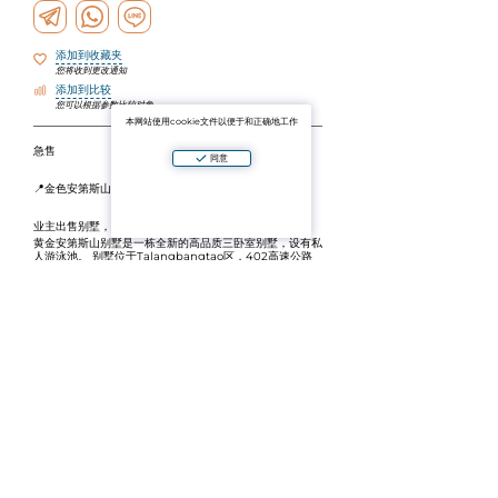
添加到收藏夹
您将收到更改通知
添加到比较
您可以根据参数比较对象
本网站使用cookie文件以便于和正确地工作
️️急售️️
同意
📍金色安第斯山脉3床，Bangtao
业主出售别墅，3两间卧室和4间浴室（准备入住）。
黄金安第斯山别墅是一栋全新的高品质三卧室别墅，设有私
人游泳池。 别墅位于Talangbangtao区，402高速公路
以西，靠近UWC国际学校，毗邻四季植物园，距离泻湖仅
有7分钟车程。
-土地面积：213平方米。
-建筑面积：313平方米。
-设备齐全的实木家具。三间舒适的卧室，每间都配有宽敞
的衣柜和一张特大号床。
↑四间浴室。
️️私人泳池.
ⅲ：私人停车场。