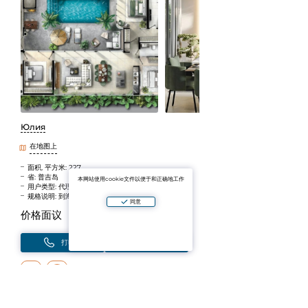
Юлия
在地图上
面积, 平方米: 227
省: 普吉岛
本网站使用cookie文件以便于和正确地工作
用户类型: 代理人
规格说明: 到海边的步行距离
同意
价格面议
打电话
写
添加到收藏夹
您将收到更改通知