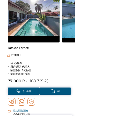
Reside Estate
在地图上
省: 苏梅岛
用户类型: 代理人
卧室数目: 2间卧室
最近的海滩: 拉迈
77 000 B
(~188 725 ₽)
打电话
写
添加到收藏夹
您将收到更改通知