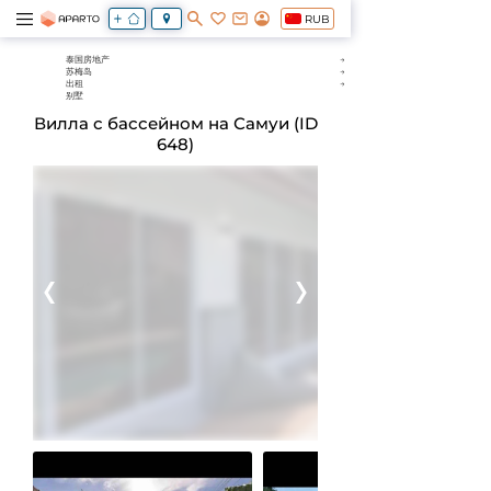
RUB
泰国房地产
苏梅岛
出租
别墅
Вилла с бассейном на Самуи (ID
648)