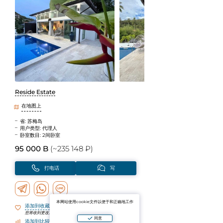
Reside Estate
在地图上
省: 苏梅岛
用户类型: 代理人
卧室数目: 2间卧室
95 000 B
(~235 148 ₽)
打电话
写
本网站使用cookie文件以便于和正确地工作
添加到收藏夹
您将收到更改通知
同意
添加到比较