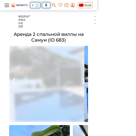
RUB
泰国房地产
苏梅岛
出租
别墅
Аренда 2 спальной виллы на
Самуи (ID 683)