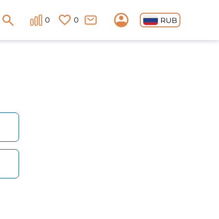
0
0
RUB