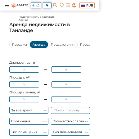
RUB
Недвижимость в Таиланде
Аренда
Аренда недвижимости в
Таиланде
Продажа
Аренда
Продажа вилл
Продажа квартир
Диапазон цены
Площадь, м²
Площадь земли, м²
За все время
Провинция
Количество спален
Тип помещения
Тип пользователя