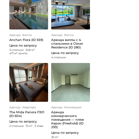
Аренда
ᐧ
Вилла
Аренда
ᐧ
Вилла
Anchan Flora (ID 559)
Аренда виллы с 4
спальнями в Clover
Цена по запросу
Residence (ID 280)
3 спальни
ᐧ
348 м²
ᐧ
Цена по запросу
471 м² земля
4 спальни
Аренда
ᐧ
Квартира
Аренда
ᐧ
Коммерция
The Mida Panora F301
Аренда
(ID 604)
коммерческого
помещения — пляж
Цена по запросу
Карон (Freehold) (ID
2 спальни
ᐧ
72 м²
ᐧ
3 этаж
293)
Цена по запросу
35 м²