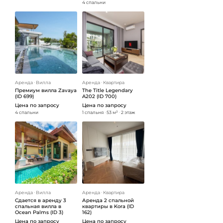
4 спальни
Аренда
ᐧ
Вилла
Аренда
ᐧ
Квартира
Премиум вилла Zavaya
The Title Legendary
(ID 699)
A202 (ID 700)
Цена по запросу
Цена по запросу
4 спальни
1 спальня
ᐧ
53 м²
ᐧ
2 этаж
Аренда
ᐧ
Вилла
Аренда
ᐧ
Квартира
Сдается в аренду 3
Аренда 2 спальной
спальная вилла в
квартиры в Kora (ID
Ocean Palms (ID 3)
162)
Цена по запросу
Цена по запросу