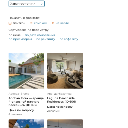
Характеристики
Показать в формате:
плиткой
списком
на карте
Сортировка по параметру:
по цене
по дате обновления
по просмотрам
по рейтингу
по алфавиту
Аренда
ᐧ
Вилла
Аренда
ᐧ
Квартира
Anchan Flora — аренда
Laguna Beachside
4-спальной виллы с
Residences (ID 606)
бассейном (ID 163)
Цена по запросу
Цена по запросу
2 спальни
4 спальни