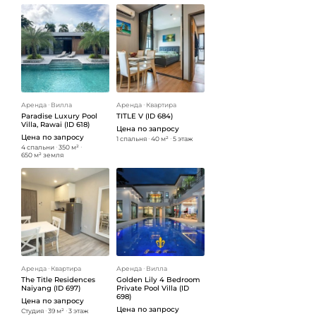
Аренда
ᐧ
Вилла
Аренда
ᐧ
Квартира
Paradise Luxury Pool
TITLE V (ID 684)
Villa, Rawai (ID 618)
Цена по запросу
Цена по запросу
1 спальня
ᐧ
40 м²
ᐧ
5 этаж
4 спальни
ᐧ
350 м²
ᐧ
650 м² земля
Аренда
ᐧ
Квартира
Аренда
ᐧ
Вилла
The Title Residences
Golden Lily 4 Bedroom
Naiyang (ID 697)
Private Pool Villa (ID
698)
Цена по запросу
Цена по запросу
Студия
ᐧ
39 м²
ᐧ
3 этаж