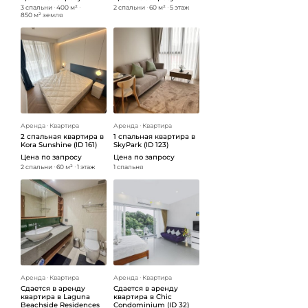
3 спальни
ᐧ
400 м²
ᐧ
2 спальни
ᐧ
60 м²
ᐧ
5 этаж
850 м² земля
Аренда
ᐧ
Квартира
Аренда
ᐧ
Квартира
2 спальная квартира в
1 спальная квартира в
Kora Sunshine (ID 161)
SkyPark (ID 123)
Цена по запросу
Цена по запросу
2 спальни
ᐧ
60 м²
ᐧ
1 этаж
1 спальня
Аренда
ᐧ
Квартира
Аренда
ᐧ
Квартира
Сдается в аренду
Сдается в аренду
квартира в Laguna
квартира в Chic
Beachside Residences
Condominium (ID 32)