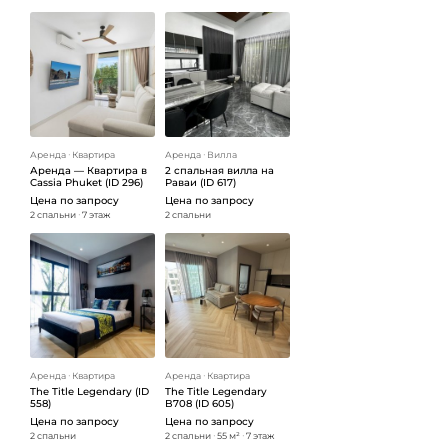
Аренда
ᐧ
Квартира
Аренда
ᐧ
Вилла
Аренда — Квартира в
2 спальная вилла на
Cassia Phuket (ID 296)
Раваи (ID 617)
Цена по запросу
Цена по запросу
2 спальни
ᐧ
7 этаж
2 спальни
Аренда
ᐧ
Квартира
Аренда
ᐧ
Квартира
The Title Legendary (ID
The Title Legendary
558)
B708 (ID 605)
Цена по запросу
Цена по запросу
2 спальни
2 спальни
ᐧ
55 м²
ᐧ
7 этаж