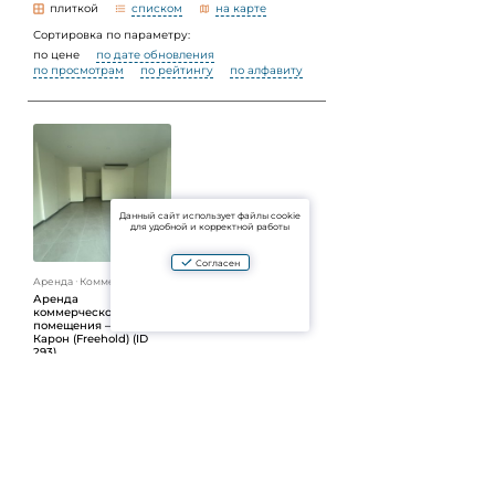
плиткой
списком
на карте
Сортировка по параметру:
по цене
по дате обновления
по просмотрам
по рейтингу
по алфавиту
Данный сайт использует файлы cookie
для удобной и корректной работы
Согласен
Аренда
ᐧ
Коммерция
Аренда
коммерческого
помещения — пляж
Карон (Freehold) (ID
293)
Цена по запросу
35 м²
1
Кол-во на странице:
30