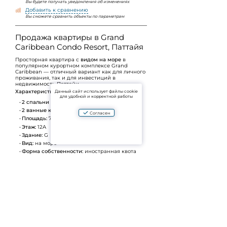
Вы будете получать уведомления об изменениях
Добавить к сравнению
Вы сможете сравнить объекты по параметрам
Продажа квартиры в Grand
Caribbean Condo Resort, Паттайя
Просторная квартира с
видом на море
в
популярном курортном комплексе Grand
Caribbean — отличный вариант как для личного
проживания, так и для инвестиций в
недвижимость Паттайи.
Характеристики объекта:
Данный сайт использует файлы cookie
для удобной и корректной работы
2 спальни
2 ванные комнаты
Согласен
Площадь:
72 м²
Этаж:
12A
Здание:
G
Вид:
на море
Форма собственности:
иностранная квота
(Foreign Name)
Условия сделки:
Переоформление:
50/50
Преимущества комплекса:
Курортная концепция с большим бассейном
и зонами отдыха
Высокий спрос на аренду среди туристов и
экспатов