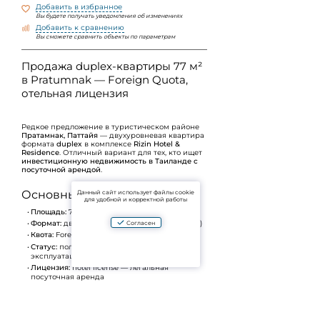
Добавить в избранное
Вы будете получать уведомления об изменениях
Добавить к сравнению
Вы сможете сравнить объекты по параметрам
Продажа duplex-квартиры 77 м²
в Pratumnak — Foreign Quota,
отельная лицензия
Редкое предложение в туристическом районе
Пратамнак, Паттайя
— двухуровневая квартира
формата
duplex
в комплексе
Rizin Hotel &
Residence
. Отличный вариант для тех, кто ищет
инвестиционную недвижимость в Таиланде с
посуточной арендой
.
Основные характеристики:
Данный сайт использует файлы cookie
для удобной и корректной работы
Площадь:
77 м²
Формат:
двухуровневая квартира (5–6 этажи)
Согласен
Квота:
Foreign Quota
Статус:
полностью меблирована, готова к
эксплуатации
Лицензия:
hotel license — легальная
посуточная аренда
Преимущества объекта: