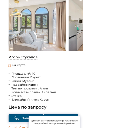
Игорь Стукалов
на карте
Площадь, м²: 40
Провинция: Пхукет
Район: Муеанг
Подрайон: Карон
Тип пользователя: Агент
Количество спален: 1 спальня
Этаж: 6
Ближайший пляж: Карон
Цена по запросу
Позвонить
Написать
Данный сайт использует файлы cookie
для удобной и корректной работы