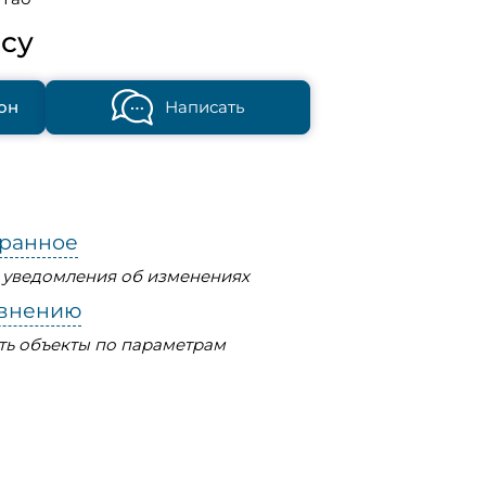
су
он
Написать
бранное
ь уведомления об изменениях
авнению
ть объекты по параметрам