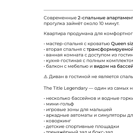
Современные
2-спальные апартаменты
прогулка займёт около 10 минут.
Квартира продумана для комфортного
• мастер-спальня с кроватью
Queen si
• вторая спальня с
трансформируемой
• ванная комната с доступом из гости
• кухня-гостиная с полным комплекто
• балкон с мебелью и
видом на бассе
⚠️ Диван в гостиной не является спал
The Title Legendary — один из самых
• несколько бассейнов и водные горк
• мини-гольф
• игровые зоны для малышей
• аркадные автоматы и симуляторы д
• коворкинг
• детские спортивные площадки
• тренажёрный зал и бокс-зал