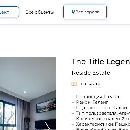
ъект
Все объекты
Все города
The Title Legen
Reside Estate
на карте
Провинция: Пхукет
Район: Таланг
Подрайон: Ченг Талай
Тип пользователя: Аген
Количество спален: 2 с
Характеристики: Пешк
Ближайший пляж: Банг