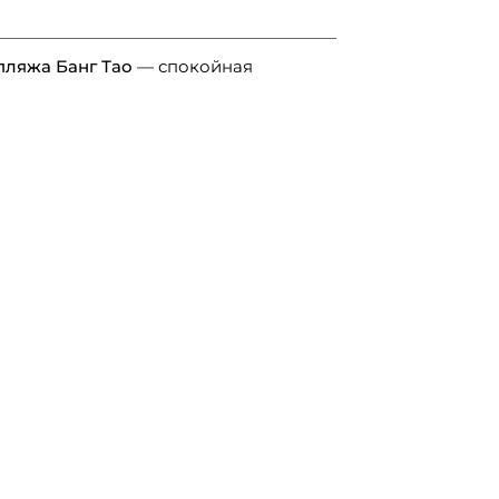
пляжа Банг Тао
— спокойная