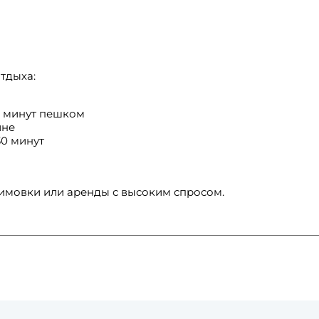
тдыха:
20 минут пешком
ине
0 минут
имовки или аренды с высоким спросом.