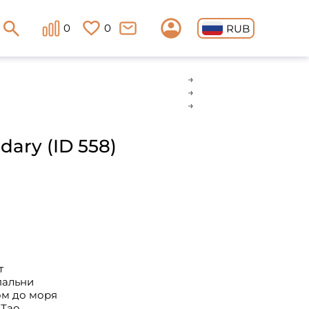
0
0
RUB
dary (ID 558)
т
пальни
ом до моря
 Тао