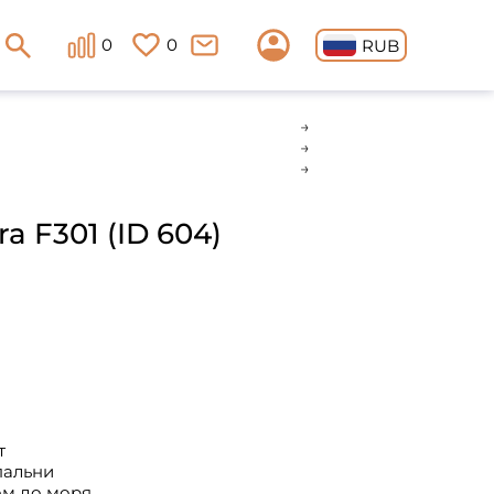
0
0
RUB
a F301 (ID 604)
т
пальни
ом до моря