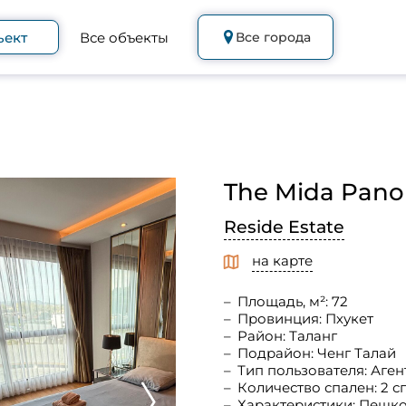
ъект
Все объекты
Все города
The Mida Panor
Reside Estate
на карте
Площадь, м²: 72
Провинция: Пхукет
Район: Таланг
Подрайон: Ченг Талай
Тип пользователя: Аген
Количество спален: 2 с
Характеристики: Пешк