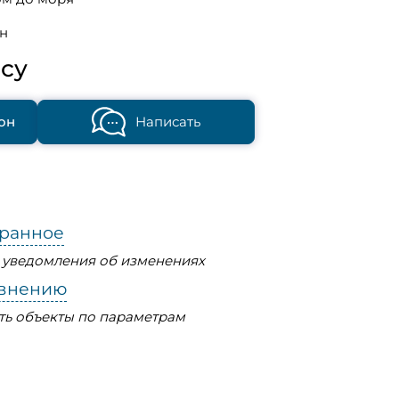
н
су
он
Написать
бранное
ь уведомления об изменениях
авнению
ть объекты по параметрам