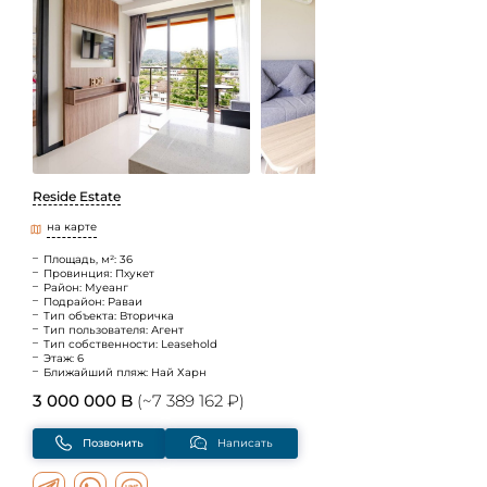
Reside Estate
на карте
Площадь, м²: 36
Провинция: Пхукет
Район: Муеанг
Подрайон: Раваи
Тип объекта: Вторичка
Тип пользователя: Агент
Тип собственности: Leasehold
Этаж: 6
Ближайший пляж: Най Харн
3 000 000 B
(~7 389 162 ₽)
Позвонить
Написать