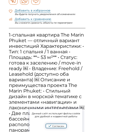
Добавить в избранное
Вы будете получать уведомления об изменениях
Добавить к сравнению
Вы сможете сравнить объекты по параметрам
1-спальная квартира The Marin
Phuket — отличный вариант
инвестиций Характеристики: •
Тип: 1 спальня / 1 ванная •
Площадь: **~ 53 м²** • Статус:
готова к заселению / move-in
ready ￼ • Владение: Freehold /
Leasehold (доступно оба
варианта) ￼ Описание и
преимущества проекта The
Marin Phuket: • Стильный
дизайн в морской тематике с
элементами «навигации» и
лаконичными интерьерами ￼
• Две плавательных зоны /
Данный сайт использует файлы cookie
для удобной и корректной работы
бассейна, один из которых
расположен на крыше с
Согласен
панорамным видом ￼ • Зоны