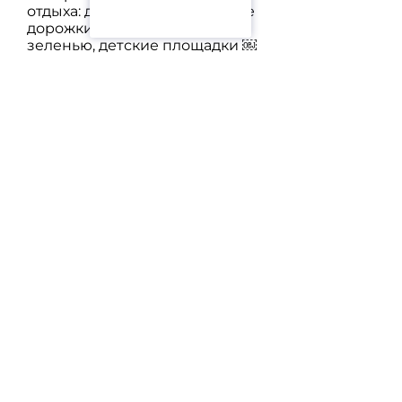
отдыха: джакузи, прогулочные
дорожки сред тропической
зеленью, детские площадки ￼
• Близость к пляжу Камала:
примерно 300 м до моря ￼ •
Высокий прогноз дохода:
гарантированная ставка 7% в
год на 3 года в программе
арендного пула (rental pool) ￼
• Управление объектом через
управляющую компанию:
система распределения
доходов 70/30 между
владельцем и оператором ￼ •
Архитектура: 5 этажей, виды
на город, сад и бассейн ￼
Цена: 8 400 000 THB
Задать вопрос
Aparto - это агрегатор проверенных объявлений о продаже и аренде жилой и
коммерческой недвижимости в Таиланде. Используя платформу сайта или мобильное
приложение, вы соглашаетесь с Пользовательским соглашением и Политикой
конфиденциальности проекта. Оплачивая услуги, вы принимаете Лицензионное
соглашение.