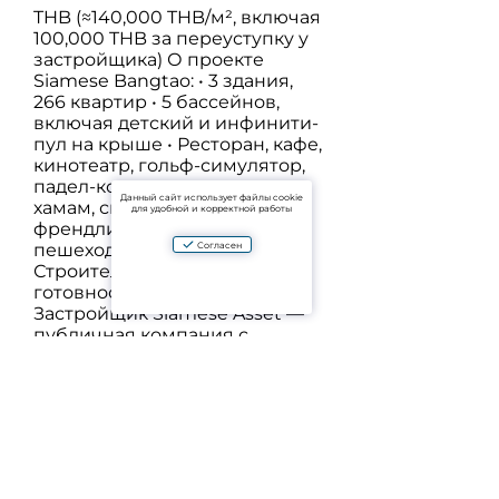
THB (≈140,000 THB/м², включая
100,000 THB за переуступку у
застройщика) О проекте
Siamese Bangtao: • 3 здания,
266 квартир • 5 бассейнов,
включая детский и инфинити-
пул на крыше • Ресторан, кафе,
кинотеатр, гольф-симулятор,
падел-корт, онсен, сауна,
Данный сайт использует файлы cookie
хамам, спортзал • Пет-
для удобной и корректной работы
френдли, шаттл-сервис,
Согласен
пешеходные дорожки •
Строительство начато в срок,
готовность — Q1–Q2 2027 •
Застройщик Siamese Asset —
публичная компания с
портфелем более 40 проектов
(включая Hilton Garden Inn и
Oceanstone Bangtao)
Преимущества: ✅ У
застройщика студии уже
распроданы ✅ Цена ниже
рынка (у застройщика 1-