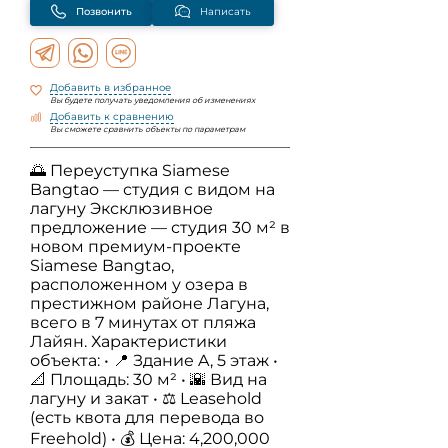
Позвонить
Написать
Добавить в избранное
Вы будете получать уведомления об изменениях
Добавить к сравнению
Вы сможете сравнить объекты по параметрам
🌅 Переуступка Siamese
Bangtao — студия с видом на
лагуну Эксклюзивное
предложение — студия 30 м² в
новом премиум-проекте
Siamese Bangtao,
расположенном у озера в
престижном районе Лагуна,
всего в 7 минутах от пляжа
Лайян. Характеристики
объекта: • 📍 Здание A, 5 этаж •
📐 Площадь: 30 м² • 🌇 Вид на
лагуну и закат • ⚖️ Leasehold
(есть квота для перевода во
Freehold) • 💰 Цена: 4,200,000