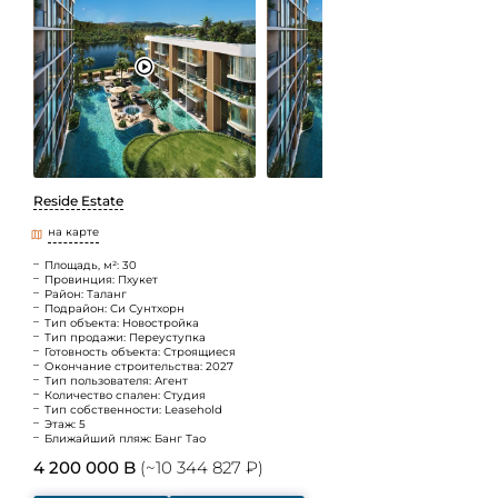
Reside Estate
на карте
Площадь, м²: 30
Провинция: Пхукет
Район: Таланг
Подрайон: Си Сунтхорн
Тип объекта: Новостройка
Тип продажи: Переуступка
Готовность объекта: Строящиеся
Окончание строительства: 2027
Тип пользователя: Агент
Количество спален: Студия
Тип собственности: Leasehold
Этаж: 5
Ближайший пляж: Банг Тао
4 200 000 B
(~10 344 827 ₽)