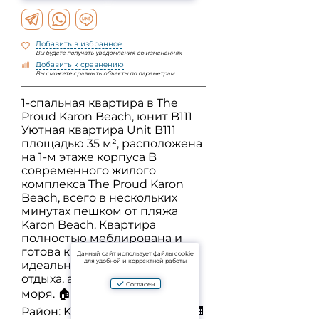
Добавить в избранное
Вы будете получать уведомления об изменениях
Добавить к сравнению
Вы сможете сравнить объекты по параметрам
1-спальная квартира в The
Proud Karon Beach, юнит B111
Уютная квартира Unit B111
площадью 35 м², расположена
на 1-м этаже корпуса B
современного жилого
комплекса The Proud Karon
Beach, всего в нескольких
минутах пешком от пляжа
Karon Beach. Квартира
полностью меблирована и
готова к заселению —
Данный сайт использует файлы cookie
для удобной и корректной работы
идеальный вариант для
отдыха, аренды или жизни у
Согласен
моря. 🏠 Характеристики: • 📍
Район: Karon Beach, Phuket • 🏢