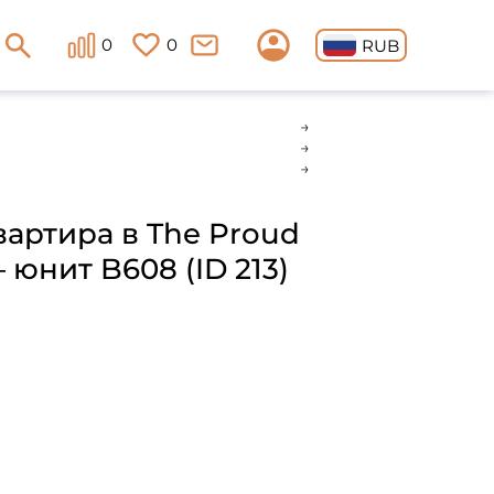
0
0
RUB
вартира в The Proud
 юнит B608 (ID 213)