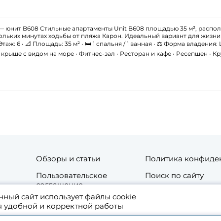
h — юнит B608 Стильные апартаменты Unit B608 площадью 35 м², расп
ольких минутах ходьбы от пляжа Карон. Идеальный вариант для жизни 
Этаж: 6 • 📐 Площадь: 35 м² • 🛏 1 спальня / 1 ванная • ⚖️ Форма владения:
 крыше с видом на море • Фитнес-зал • Ресторан и кафе • Ресепшен • 
Обзоры и статьи
Политика конфиде
Пользовательское
Поиск по сайту
соглашение
нный сайт использует файлы cookie
та
Контакты
я удобной и корректной работы