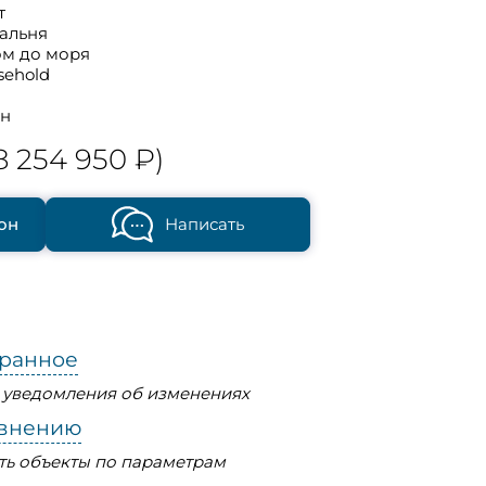
т
пальня
ом до моря
sehold
он
8 254 950 ₽)
он
Написать
бранное
ь уведомления об изменениях
авнению
ть объекты по параметрам