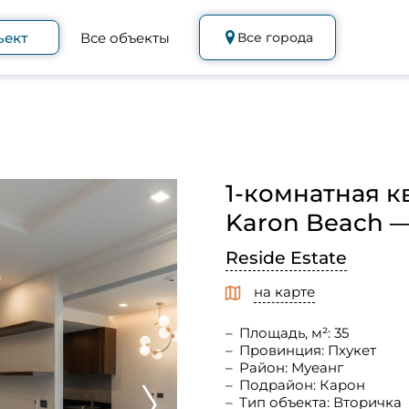
ъект
Все объекты
Все города
1-комнатная к
Karon Beach —
Reside Estate
на карте
Площадь, м²: 35
Провинция: Пхукет
Район: Муеанг
Подрайон: Карон
Тип объекта: Вторичка