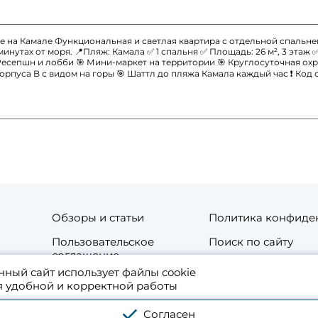
се на Камале Функциональная и светлая квартира с отдельной спальн
нутах от моря. 📍Пляж: Камала ✅ 1 спальня ✅ Площадь: 26 м², 3 этаж ✅
 Ресепшн и лобби 🎯 Мини-маркет на территории 🎯 Круглосуточная ох
орпуса B с видом на горы 🎯 Шаттл до пляжа Камала каждый час ❗ Код о
Обзоры и статьи
Политика конфиде
Пользовательское
Поиск по сайту
соглашение
нный сайт использует файлы cookie
та
Контакты
я удобной и корректной работы
Согласен
 аренде жилой и коммерческой недвижимости в Таиланде. Используя платфо