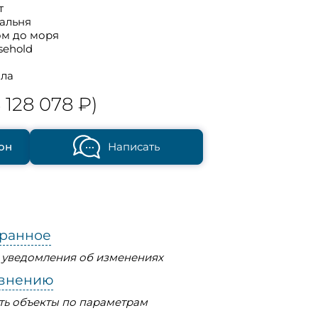
т
пальня
ом до моря
sehold
ла
 128 078 ₽)
он
Написать
бранное
ь уведомления об изменениях
авнению
ть объекты по параметрам