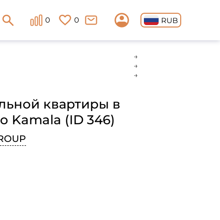
0
0
RUB
льной квартиры в
o Kamala (ID 346)
ROUP