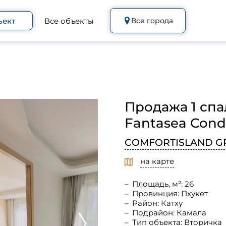
ъект
Все объекты
Все города
Продажа 1 спа
Fantasea Cond
COMFORTISLAND G
на карте
Площадь, м²: 26
Провинция: Пхукет
Район: Катху
Подрайон: Камала
Тип объекта: Вторичка