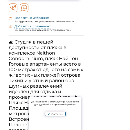
Добавить в избранное
Вы будете получать уведомления об изменениях
Добавить к сравнению
Вы сможете сравнить объекты по параметрам
🌊 Студия в пешей
доступности от пляжа в
комплексе Naithon
Condominium, пляж Най Тон
Готовые апартаменты всего в
100 метрах от одного из самых
живописных пляжей острова.
Тихий и уютный район без
шумных развлечений,
идеален для отдыха и
проживания круглый год. 📍
Пляж: Найтон ✅ Студия ✅
Данный сайт использует файлы cookie
для удобной и корректной работы
Площадь: 34 м², 3 этаж ✅ 100
метров до пляжа ✅
Согласен
Встроенная мебель ✅
Полностью готова к