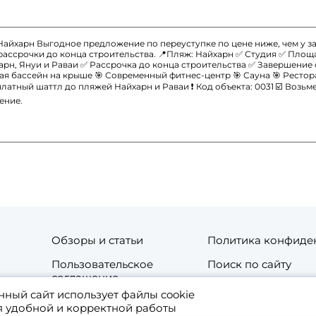
, Найхарн Выгодное предложение по переуступке по цене ниже, чем у 
ассрочки до конца строительства. 📍Пляж: Найхарн ✅ Студия ✅ Площа
рн, Януи и Раваи ✅ Рассрочка до конца строительства ✅ Завершение с
ая бассейн на крыше 🎯 Современный фитнес-центр 🎯 Сауна 🎯 Рестор
атный шаттл до пляжей Найхарн и Раваи ❗ Код объекта: 0031 ☑️ Возьме
ение.
Обзоры и статьи
Политика конфиде
Пользовательское
Поиск по сайту
соглашение
нный сайт использует файлы cookie
та
Контакты
я удобной и корректной работы