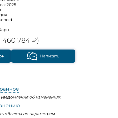
ва: 2025
т
удия
sehold
Харн
 460 784 ₽)
он
Написать
бранное
ь уведомления об изменениях
авнению
ть объекты по параметрам