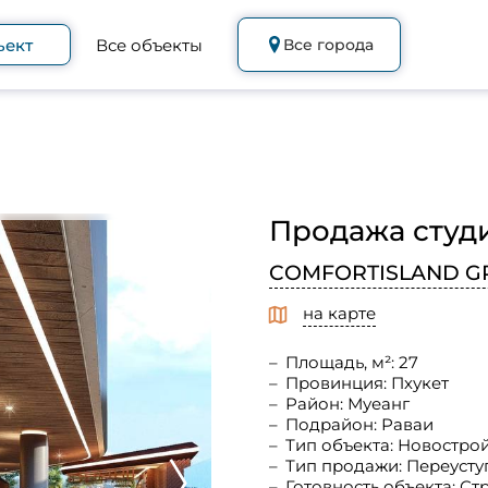
ъект
Все объекты
Все города
Продажа студи
COMFORTISLAND G
на карте
Площадь, м²: 27
Провинция: Пхукет
Район: Муеанг
Подрайон: Раваи
Тип объекта: Новостро
Тип продажи: Переусту
Готовность объекта: С