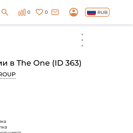
0
0
RUB
и в The One (ID 363)
ROUP
йка
пка
троящиеся