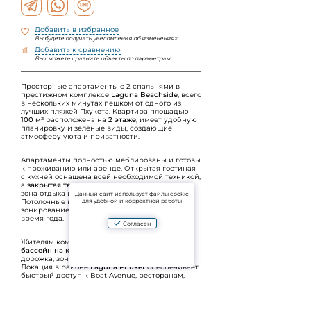
Добавить в избранное
Вы будете получать уведомления об изменениях
Добавить к сравнению
Вы сможете сравнить объекты по параметрам
Просторные апартаменты с 2 спальнями в
престижном комплексе
Laguna Beachside
, всего
в нескольких минутах пешком от одного из
лучших пляжей Пхукета. Квартира площадью
100 м²
расположена на
2 этаже
, имеет удобную
планировку и зелёные виды, создающие
атмосферу уюта и приватности.
Апартаменты полностью меблированы и готовы
к проживанию или аренде. Открытая гостиная
с кухней оснащена всей необходимой техникой,
а
закрытая терраса
может использоваться как
зона отдыха или домашний кабинет.
Данный сайт использует файлы cookie
для удобной и корректной работы
Потолочные вентиляторы и продуманное
зонирование обеспечивают комфорт в любое
время года.
Согласен
Жителям комплекса доступны
инфинити-
бассейн на крыше
, фитнес-зал, беговая
дорожка, зоны отдыха и озеленённые террасы.
Локация в районе
Laguna Phuket
обеспечивает
быстрый доступ к Boat Avenue, ресторанам,
гольф-полям и международным школам.
Отличный вариант как для жизни у моря, так и