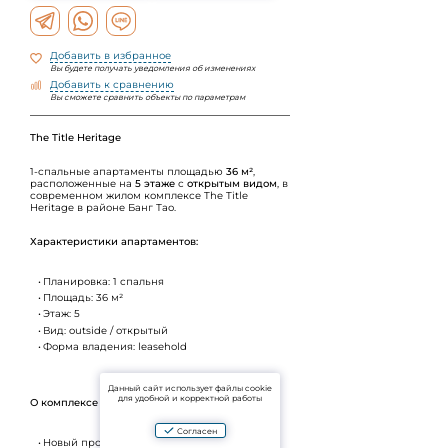
Добавить в избранное
Вы будете получать уведомления об изменениях
Добавить к сравнению
Вы сможете сравнить объекты по параметрам
The Title Heritage
1-спальные апартаменты площадью
36 м²
,
расположенные на
5 этаже
с
открытым видом
, в
современном жилом комплексе The Title
Heritage в районе Банг Тао.
Характеристики апартаментов:
Планировка: 1 спальня
Площадь: 36 м²
Этаж: 5
Вид: outside / открытый
Форма владения: leasehold
Данный сайт использует файлы cookie
для удобной и корректной работы
О комплексе The Title Heritage:
Согласен
Новый проект от одного из самых надёжных