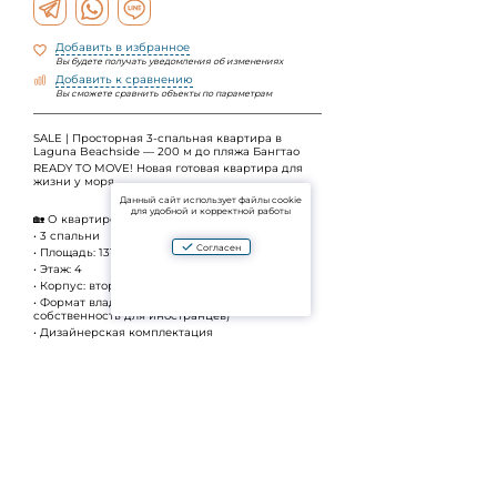
Добавить в избранное
Вы будете получать уведомления об изменениях
Добавить к сравнению
Вы сможете сравнить объекты по параметрам
SALE | Просторная 3-спальная квартира в
Laguna Beachside — 200 м до пляжа Бангтао
READY TO MOVE! Новая готовая квартира для
жизни у моря.
Данный сайт использует файлы cookie
для удобной и корректной работы
🏡 О квартире
•⁠ ⁠3 спальни
Согласен
•⁠ ⁠Площадь: 131 кв.м
•⁠ ⁠Этаж: 4
•⁠ ⁠Корпус: второй
•⁠ ⁠Формат владения: Freehold (полная
собственность для иностранцев)
•⁠ ⁠Дизайнерская комплектация
•⁠ ⁠Полностью обставлена и укомплектована
мебелью и техникой
•⁠ ⁠Никогда не сдавалась
•⁠ ⁠Готова к заезду — сразу после сделки
🌴 Локация
•⁠ ⁠200 метров до пляжа Бангтао
•⁠ ⁠Первая линия престижного курортного района
Laguna Phuket
•⁠ ⁠В шаговой доступности: пляж, рестораны,