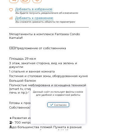
Добавить в избранное
Вы будете получать уведомления об изменениях
Добавить к сравнению
Вы сможете сравнить объекты по параметрам
‼️Апартаменты в комплексе Fantasea Condo
Kamala‼️
💥💥Предложение от собственника
Площадь 29 кв.м
3 этаж, закатная сторона, вид на зелень и
джунгли
1 спальня и ванная комната
Гостиная и столовая зоны, оборудованная кухня
Большой балкон
Полностью меблирована и оснащена техникой
(smart tv, стиральная машина, микроволновая
Данный сайт использует файлы cookie
печь и пр.)✅
для удобной и корректной работы
Готовы к проживанию или сдаче в аренду.
Согласен
Собственность-лизхолд
🔸Развитая инфраструктура:
🏖️- 700 метров до моря и пляжа Камала
🏝️до большинства пляжей Пухкета в разные
стороны можно добраться за 5-10-15 мин
🛍️ в 5 мин езды несколько крупнейших на