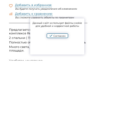
Добавить в избранное
Вы будете получать уведомления об изменениях
Добавить к сравнению
Вы сможете сравнить объекты по параметрам
Данный сайт использует файлы cookie
для удобной и корректной работы
Предлагается просторная, угловая квартира в
комплексе Regent Bangtao
Согласен
2 спальни | 110 м²
Полностью обновлённый ремонт, новая мебель
Много света, угловая планировка, просторные
площади.
Удобства комплекса:
•⁠ ⁠большой бассейн
•⁠ ⁠спортзал
•⁠ ⁠СПА-салон
•⁠ ⁠ресепшн
•⁠ ⁠электрозарядки для автомобилей
•⁠ ⁠крытая и открытая парковка
•⁠ ⁠охрана
📍 Локация: практически Laguna, рядом Boat
Avenue и пляж Бангтао
Задать вопрос