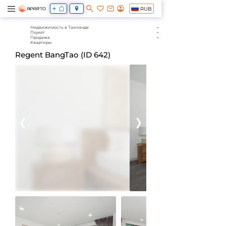
RUB
Недвижимость в Таиланде
Пхукет
Продажа
Квартиры
Regent BangTao (ID 642)