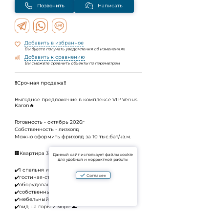
Позвонить
Написать
Добавить в избранное
Вы будете получать уведомления об изменениях
Добавить к сравнению
Вы сможете сравнить объекты по параметрам
‼️Срочная продажа‼️
Выгодное предложение в комплексе VIP Venus
Karon🔥
Готовность - октябрь 2026г
Собственность - лизхолд
Можно оформить фрихолд за 10 тыс.бат/кв.м.
🏢Квартира 31 кв.м, 6 этаж
Данный сайт использует файлы cookie
для удобной и корректной работы
✔️1 спальня и санузел
Согласен
✔️гостиная-столовая зоны
✔️оборудованная кухня
✔️собственный балкон
✔️мебельный пакет включен
✔️вид на горы и море 🌊