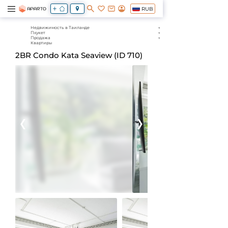
RUB
Недвижимость в Таиланде
Пхукет
Продажа
Квартиры
2BR Condo Kata Seaview (ID 710)