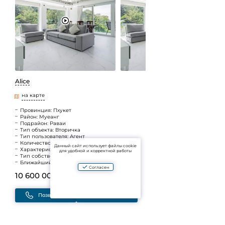
Alice
на карте
Провинция: Пхукет
Район: Муеанг
Подрайон: Раваи
Тип объекта: Вторичка
Тип пользователя: Агент
Количество спален: 2 спальни
Данный сайт использует файлы cookie
Характеристики: Вид на море
для удобной и корректной работы
Тип собственности: Freehold
Ближайший пляж: Ката
Согласен
10 600 000 B
(~25 980 392 ₽)
Позвонить
Написать
Добавить в избранное
Вы будете получать уведомления об изменениях