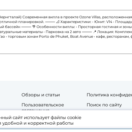
 Чернгталай) Современная вилла в проекте Ozone Villas, расположенная
личной планировкой. ⸻ 📐 Характеристики: • Юнит: V14 • Площадь зас
тный бассейн ⸻ 🌴 Особенности виллы: • Просторная гостиная и зоны о
натуральные материалы • Парковка на 2 авто ⸻ 📍 Локация: Комплекс
g Tao • торговым зонам Porto de Phuket, Boat Avenue • кафе, ресторан
Обзоры и статьи
Политика конфиде
Пользовательское
Поиск по сайту
соглашение
нный сайт использует файлы cookie
та
Контакты
я удобной и корректной работы