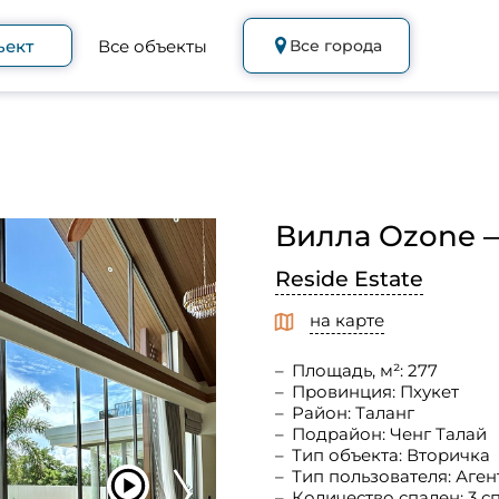
ъект
Все объекты
Все города
Вилла Ozone —
Reside Estate
на карте
Площадь, м²: 277
Провинция: Пхукет
Район: Таланг
Подрайон: Ченг Талай
Тип объекта: Вторичка
Тип пользователя: Аген
Количество спален: 3 с