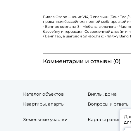
Вилла Ozone — юнит V14, 3 спальни (Банг Тао /
приватным бассейном, полной меблировкой и от
• Ванные комнаты: 3 • Мебель: включена • Час
бассейну и террасам • Современный дизайн и 
/ Банг Тао, в шаговой близости к: • пляжу Ban
Комментарии и отзывы (0)
Каталог объектов
Виллы, дома
Квартиры, апарты
Вопросы и ответы
Да
Земельные участки
Карта страниц сай
дл