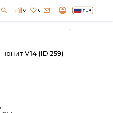
0
0
RUB
 юнит V14 (ID 259)
т
пальни