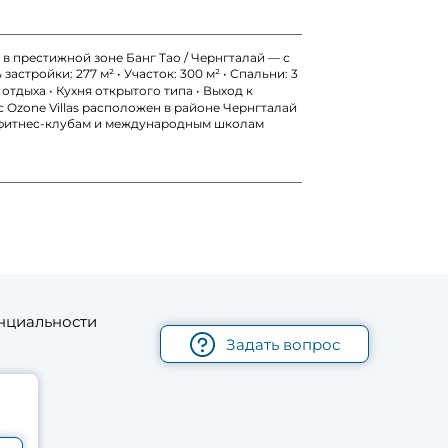
 в престижной зоне Банг Тао / Чернгталай — с
тройки: 277 м² • Участок: 300 м² • Спальни: 3
тдыха • Кухня открытого типа • Выход к
 Ozone Villas расположен в районе Чернгталай
ам, фитнес-клубам и международным школам
нциальности
Задать вопрос