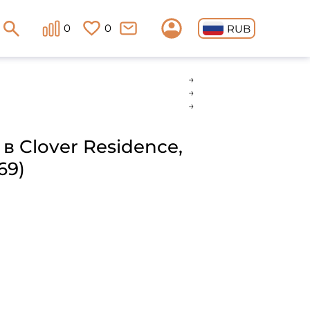
0
0
RUB
в Clover Residence,
69)
н