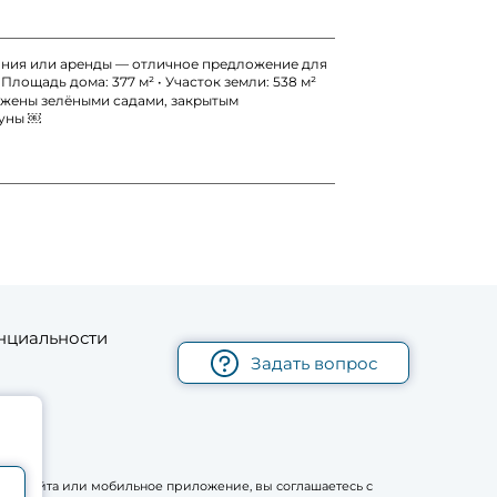
итания или аренды — отличное предложение для
лощадь дома: 377 м² • Участок земли: 538 м²
ружены зелёными садами, закрытым
гуны ￼
нциальности
Задать вопрос
рму сайта или мобильное приложение, вы соглашаетесь с