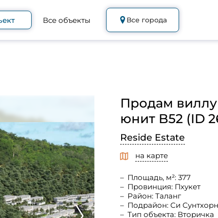
ъект
Все объекты
Все города
Продам виллу 
юнит B52 (ID 2
Reside Estate
на карте
Площадь, м²: 377
Провинция: Пхукет
Район: Таланг
Подрайон: Си Сунтхор
Тип объекта: Вторичка