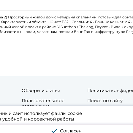
фаза 2) Просторный жилой дом с четырьмя спальнями, готовый для об
актеристики объекта • Юнит: B52 • Спальни: 4 • Ванные комнаты: 4 • П
ный жилой проект в районе Si Sunthon / Thalang, Пхукет • Виллы ок
близости к школам, магазинам, пляжам Банг Тао и инфраструктуре Ла
Обзоры и статьи
Политика конфиде
Пользовательское
Поиск по сайту
соглашение
нный сайт использует файлы cookie
та
Контакты
я удобной и корректной работы
Согласен
 аренде жилой и коммерческой недвижимости в Таиланде. Используя платфо