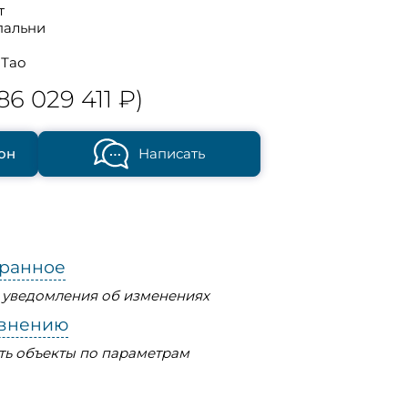
т
пальни
 Тао
86 029 411 ₽)
он
Написать
бранное
ь уведомления об изменениях
авнению
ть объекты по параметрам