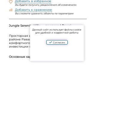
Добавить в избранное
Вы будете получать уведомления об изменениях
Добавить к сравнению
Вы сможете сравнить объекты по параметрам
Jungle Serenity Villa — продажа | Rawai
Данный сайт использует файлы cookie
для удобной и корректной работы
Просторная вилла в зелёном и спокойном
районе Раваи, идеально подойдёт для
Согласен
комфортного проживания большой семьи или
инвестиции под аренду.
Основные характеристики:
🛏
5 спален
🌴 Уединённое расположение среди
тропической зелени
🏡 Частная вилла с атмосферой тишины и
приватности
📍 Локация: Rawai, удобный доступ к пляжам,
ресторанам и инфраструктуре
Отличный вариант для тех, кто ищет сочетание
природы, пространства и востребованного
района Пхукета.