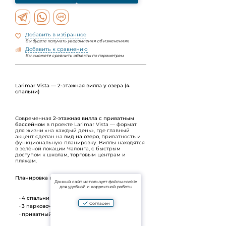
Добавить в избранное
Вы будете получать уведомления об изменениях
Добавить к сравнению
Вы сможете сравнить объекты по параметрам
Larimar Vista — 2-этажная вилла у озера (4
спальни)
Современная
2-этажная вилла с приватным
бассейном
в проекте Larimar Vista — формат
для жизни «на каждый день», где главный
акцент сделан на
вид на озеро
, приватность и
функциональную планировку. Виллы находятся
в зелёной локации Чалонга, с быстрым
доступом к школам, торговым центрам и
пляжам.
Планировка и параметры:
Данный сайт использует файлы cookie
для удобной и корректной работы
4 спальни / 5 ванных
Согласен
3 парковочных места
приватный бассейн 52,14 м²