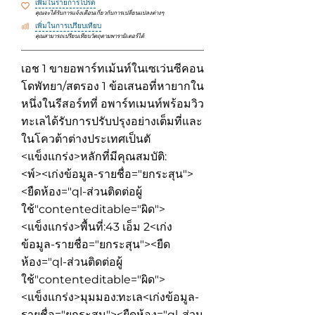
เพิ่มในรายการโปรด
คุณจะได้รับการแจ้งเตือนเกี่ยวกับการเปลี่ยนแปลงต่างๆ
เพิ่มในการเปรียบเทียบ
คุณสามารถเปรียบเทียบวัตถุตามพารามิเตอร์ได้
เอช 1 ขายอพาร์ทเม้นท์ในเซเว่นซีคอน
โดพัทยา/สตรอง 1 ข้อเสนอที่หายากใน
หนึ่งในรีสอร์ทที่ อพาร์ทเมนท์พร้อมวิว
ทะเลได้รับการปรับปรุงอย่างเต็มที่และ
ในโควต้าต่างประเทศเป็นตั
<แข็งแกร่ง>หลักที่มีคุณสมบัติ:
<พ์><เก่งข้อมูล-รายชื่อ="ยกระสุน">
<ยืดห้อง="ql-ส่วนติดต่อผู้
ใช้"contenteditable="ผิด">
<แข็งแกร่ง>พื้นที่:
43 เอ็ม 2
<เก่ง
ข้อมูล-รายชื่อ="ยกระสุน"><ยืด
ห้อง="ql-ส่วนติดต่อผู้
ใช้"contenteditable="ผิด">
<แข็งแกร่ง>มุมมอง:
ทะเล
<เก่งข้อมูล-
รายชื่อ="ยกระสุน"><ยืดห้อง="ql-ส่วน