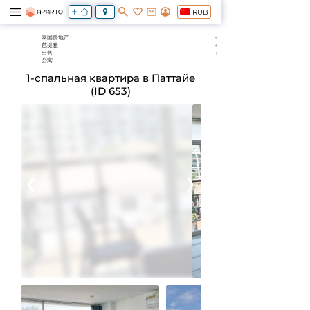
RUB
泰国房地产
芭提雅
出售
公寓
1-спальная квартира в Паттайе
(ID 653)