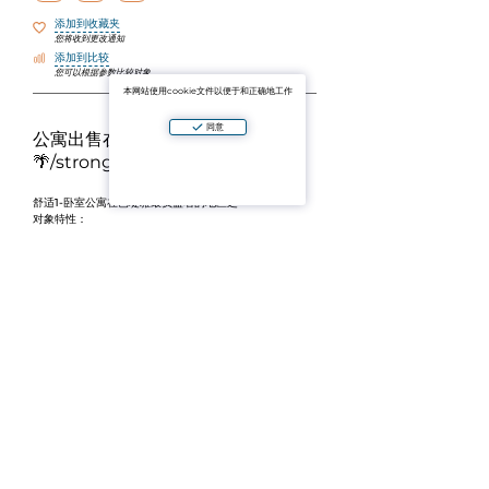
添加到收藏夹
您将收到更改通知
添加到比较
您可以根据参数比较对象
本网站使用cookie文件以便于和正确地工作
同意
公寓出售在普拉塔姆纳克,芭堤雅
🌴/strong/h3>
舒适
1-卧室公寓
在芭堤雅最负盛名的地区之一—
对象特性：
面积：
30.32m2
floor:
4
<;span class="ql-
ui"contenteditable="false">≪/span>布局：
strong>1卧室，1浴室
/li>
/span>所有权形式：≪strong>永久业权/li>/ol>
≪br>
pratamnak因其位于市中心和海滩之间的便利位置，平
静的氛围和发达的基础设施而受到赞赏。 附近有咖啡
馆，餐馆，商店和方便前往芭堤雅的主要地区。
✨海边生活或稳定租金收入的绝佳选择。