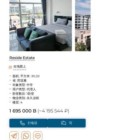
Reside Estate
在地图上
面积, 平方米: 30,32
省: 芭堤雅
对象类型: 中学
用户类型: 代理人
卧室数目: 1卧室
物业类别: 永久业权
楼层: 4
1 695 000 B
(~4 195 544 ₽)
打电话
写