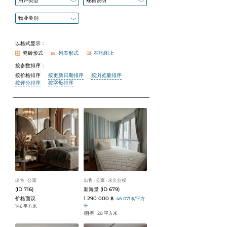
用户类型
规格说明
物业类别
以格式显示：
瓷砖形式
列表形式
在地图上
按参数排序：
按价格排序
按更新日期排序
按浏览量排序
按评分排序
按字母排序
出售
公寓
出售
公寓
永久业权
ᐧ
ᐧ
ᐧ
(ID 716)
新海景 (ID 679)
价格面议
1 290 000 ฿
46 071 ฿/平方
米
146 平方米
1卧室
28 平方米
ᐧ