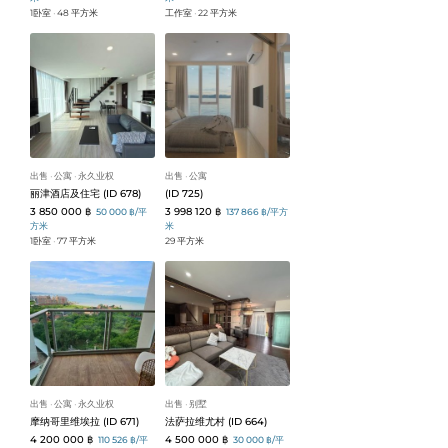
1卧室
48 平方米
工作室
22 平方米
ᐧ
ᐧ
出售
公寓
永久业权
出售
公寓
ᐧ
ᐧ
ᐧ
丽津酒店及住宅 (ID 678)
(ID 725)
3 850 000 ฿
3 998 120 ฿
50 000 ฿/平
137 866 ฿/平方
方米
米
1卧室
77 平方米
29 平方米
ᐧ
出售
公寓
永久业权
出售
别墅
ᐧ
ᐧ
ᐧ
摩纳哥里维埃拉 (ID 671)
法萨拉维尤村 (ID 664)
4 200 000 ฿
4 500 000 ฿
110 526 ฿/平
30 000 ฿/平