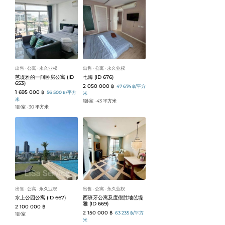
出售
公寓
永久业权
出售
公寓
永久业权
ᐧ
ᐧ
ᐧ
ᐧ
芭堤雅的一间卧房公寓 (ID
七海 (ID 676)
653)
2 050 000 ฿
47 674 ฿/平方
1 695 000 ฿
56 500 ฿/平方
米
米
1卧室
43 平方米
ᐧ
1卧室
30 平方米
ᐧ
出售
公寓
永久业权
出售
公寓
永久业权
ᐧ
ᐧ
ᐧ
ᐧ
水上公园公寓 (ID 667)
西班牙公寓及度假胜地芭堤
雅 (ID 669)
2 100 000 ฿
2 150 000 ฿
63 235 ฿/平方
1卧室
米