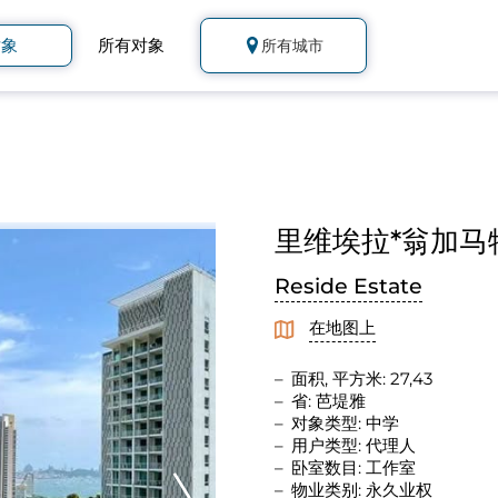
对象
所有对象
所有城市
里维埃拉*翁加马特 (
Reside Estate
在地图上
面积, 平方米: 27,43
省: 芭堤雅
对象类型: 中学
用户类型: 代理人
卧室数目: 工作室
物业类别: 永久业权