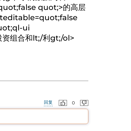
ot;false quot;>
的高层
table=quot;false
t;ql-ui
合和lt;/利gt;/ol>
回复
0