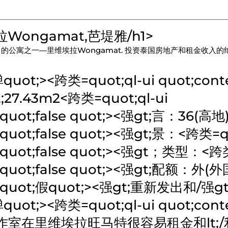
Wongamat,芭堤雅
/h1>
的公寓之一—里维埃拉Wongamat. 投资泰国房地产和租金收入的
;><跨类=quot;ql-ui quot;content
;27.43m2
<跨类=quot;ql-ui
quot;false quot;>
<强gt;言：
36(高地
quot;false quot;>
<强gt;景：
<跨类=qu
quot;false quot;>
<强gt；类型：
<跨类
quot;false quot;>
<强gt;配额：
外(外
=quot;假quot;>
<强gt;重新发出和/强gt;
;><跨类=quot;ql-ui quot;content
工作室在里维埃拉旺马特很容易租金和lt;/