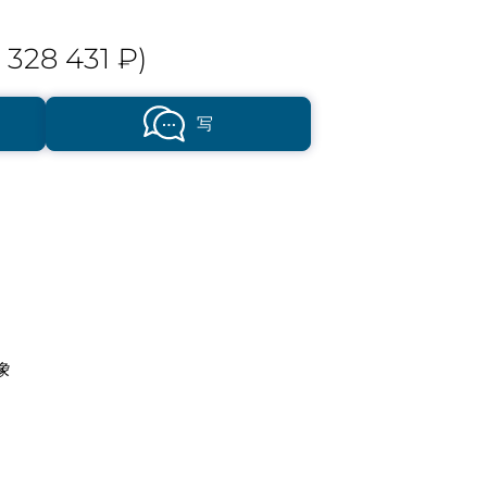
 328 431 ₽)
写
象