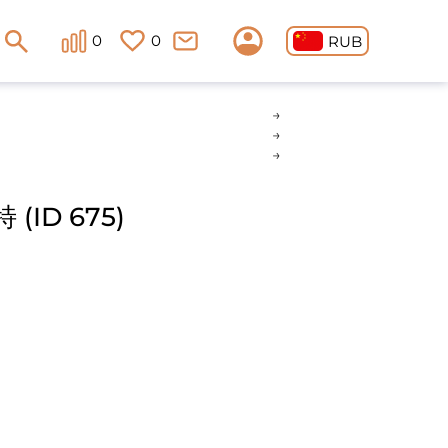
0
0
RUB
ID 675)